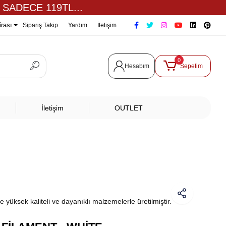
 SADECE 119TL...
irası
Sipariş Takip
Yardım
İletişim
0
Hesabım
Sepetim
İletişim
OUTLET
yüksek kaliteli ve dayanıklı malzemelerle üretilmiştir.