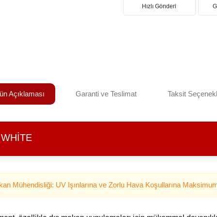
Hızlı Gönderi
G
ün Açıklaması
Garanti ve Teslimat
Taksit Seçenekl
 WHITE
an Mühendisliği: UV Işınlarına ve Zorlu Hava Koşullarına Maksimu