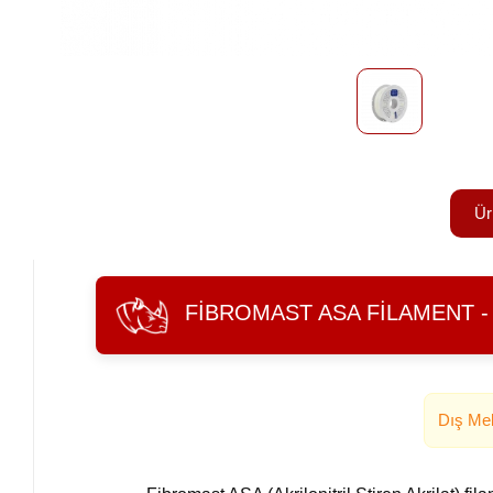
Ür
FIBROMAST ASA FILAMENT -
Dış Mek