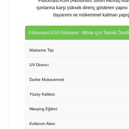
Fibromast ASA (Akrilonitril Stiren Akrilat) f
ışınlarına karşı yüksek direnç gösteren yapıs
dayanımı ve mükemmel katman yapışma
Fibromast ASA Filament - White için Teknik Özelli
Malzeme Tipi
UV Direnci
Darbe Mukavemeti
Yüzey Kalitesi
Warping Eğilimi
Kullanım Alanı