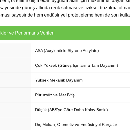
ilament, özellikle dış mekan uygulamaları için mükemmel dayanıklıl
ı sayesinde güneş altında renk solması ve fiziksel bozulma olm
sı sayesinde hem endüstriyel prototipleme hem de son kullanım
kler ve Performans Verileri
ASA (Acrylonitrile Styrene Acrylate)
Çok Yüksek (Güneş Işınlarına Tam Dayanım)
Yüksek Mekanik Dayanım
Pürüzsüz ve Mat Bitiş
Düşük (ABS'ye Göre Daha Kolay Baskı)
Dış Mekan, Otomotiv ve Endüstriyel Parçalar