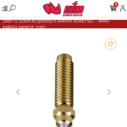
0
2500 TL ÜZERİ ALIŞVERİŞTE KARGO ÜCRETSİZ.....ARAS
KARGO SADECE 119TL...