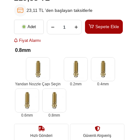
23,11 TL 'den başlayan taksitlerle
Sepete Ekle
Adet
Fiyat Alarmı
0.8mm
Yandan Nozzle Çapı Seçin
0.2mm
0.4mm
0.6mm
0.8mm
Hızlı Gönderi
Güvenli Alışveriş