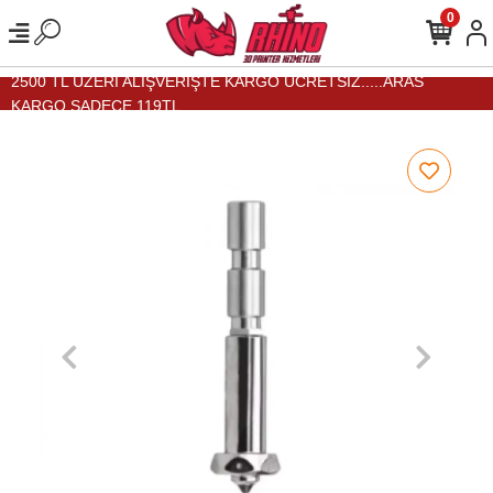
0
2500 TL ÜZERİ ALIŞVERİŞTE KARGO ÜCRETSİZ.....ARAS
KARGO SADECE 119TL...