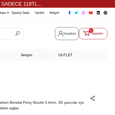
 SADECE 119TL...
irası
Sipariş Takip
Yardım
İletişim
0
Hesabım
Sepetim
İletişim
OUTLET
bon Bimetal Pirinç Nozzle 0.4mm, 3D yazıcılar için
lılık sağlar.