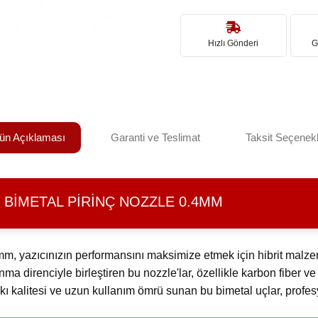
Hızlı Gönderi
G
ün Açıklaması
Garanti ve Teslimat
Taksit Seçenekl
BIMETAL PIRINÇ NOZZLE 0.4MM
 yazıcınızın performansını maksimize etmek için hibrit malzeme t
şınma direnciyle birleştiren bu nozzle'lar, özellikle karbon fiber v
askı kalitesi ve uzun kullanım ömrü sunan bu bimetal uçlar, profe