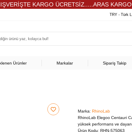
LIŞVERİŞTE KARGO ÜCRETSİZ.....ARAS KARGO
TRY - Türk L
klenen Ürünler
Markalar
Sipariş Takip
Marka:
RhinoLab
RhinoLab Elegoo Centauri Car
yüksek performans ve dayanık
Ürün Kodu:
RHN-575063