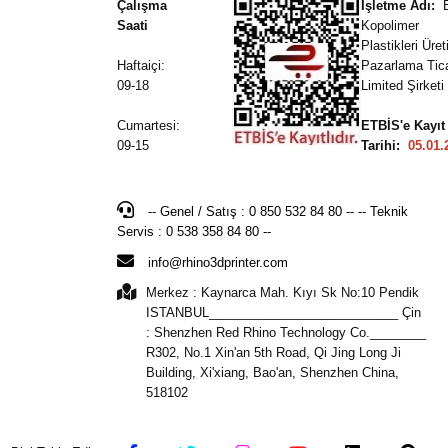
Çalışma
İşletme Adı:
Saati
Kopolimer
Plastikleri Üre
Haftaiçi:
Pazarlama Tic
09-18
Limited Şirketi
Cumartesi:
ETBİS'e Kayıt
09-15
Tarihi:
05.01.
-- Genel / Satış : 0 850 532 84 80 -- -- Teknik
Servis : 0 538 358 84 80 --
info@rhino3dprinter.com
Merkez : Kaynarca Mah. Kıyı Sk No:10 Pendik
ISTANBUL___________________________ Çin
: Shenzhen Red Rhino Technology Co.________
R302, No.1 Xin'an 5th Road, Qi Jing Long Ji
Building, Xi'xiang, Bao'an, Shenzhen China,
518102