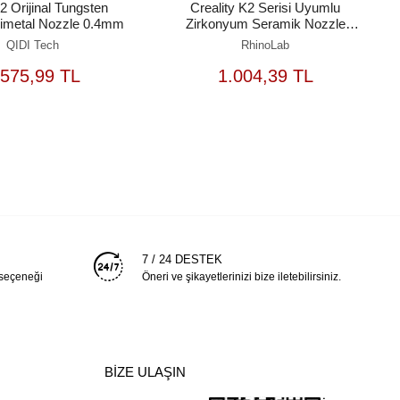
 Orijinal Tungsten
Creality K2 Serisi Uyumlu
Bimetal Nozzle 0.4mm
Zirkonyum Seramik Nozzle
0.8mm
QIDI Tech
RhinoLab
SEPETE
SEPETE
.575,99 TL
1.004,39 TL
EKLE
EKLE
7 / 24 DESTEK
 seçeneği
Öneri ve şikayetlerinizi bize iletebilirsiniz.
BİZE ULAŞIN