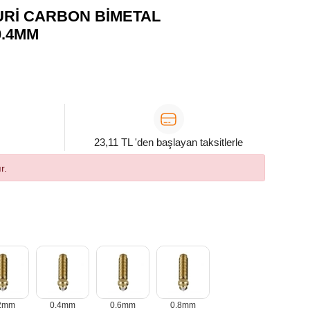
RI CARBON BIMETAL
0.4MM
23,11 TL 'den başlayan taksitlerle
r.
2mm
0.4mm
0.6mm
0.8mm