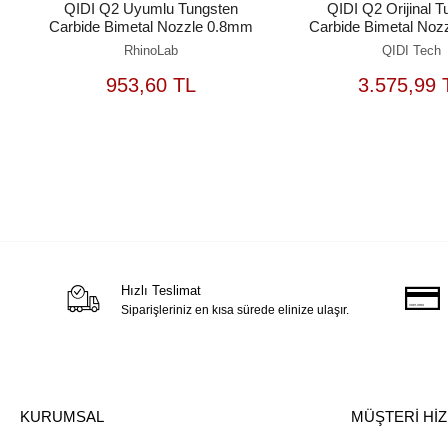
QIDI Q2 Uyumlu Tungsten
QIDI Q2 Orijinal 
Carbide Bimetal Nozzle 0.8mm
Carbide Bimetal Noz
RhinoLab
QIDI Tech
SEPETE
S
953,60 TL
3.575,99 
EKLE
Hızlı Teslimat
Siparişleriniz en kısa sürede elinize ulaşır.
KURUMSAL
MÜŞTERİ Hİ