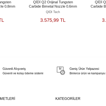
Tungsten
QİDİ Q2 Orijinal Tungsten
QİDİ Q2
zle 0.8mm
Carbide Bimetal Nozzle 0.6mm
Carbide 
QIDI Tech
EPETE
SEPETE
TL
3.575,99 TL
3
EKLE
EKLE
Güvenli Alışveriş
Geniş Ürün Yelpazesi
Güvenli ve kolay ödeme sistemi
Binlerce ürün ve kampanya
ZMETLERİ
KATEGORİLER