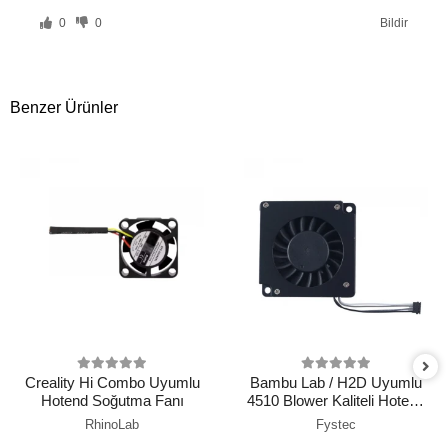
0
0
Bildir
Benzer Ürünler
Creality Hi Combo Uyumlu
Bambu Lab / H2D Uyumlu
Hotend Soğutma Fanı
4510 Blower Kaliteli Hotend
Soğutma Fanı (5V PWM)
RhinoLab
Fystec