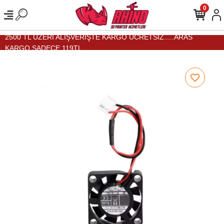
0
2500 TL ÜZERİ ALIŞVERİŞTE KARGO ÜCRETSİZ.....ARAS
KARGO SADECE 119TL...