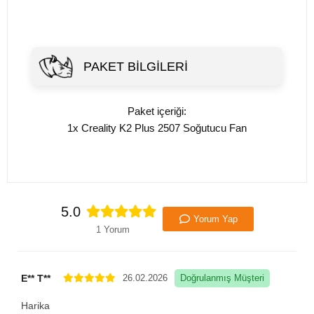
PAKET BILGILERI
Paket içeriği:
1x Creality K2 Plus 2507 Soğutucu Fan
5.0
Yorum Yap
1 Yorum
E** T**
26.02.2026
Doğrulanmış Müşteri
Harika