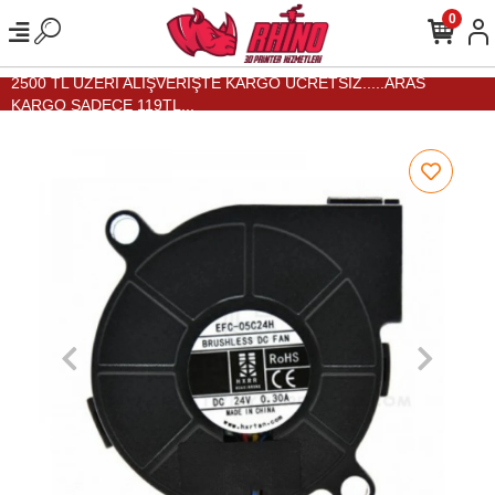
0
2500 TL ÜZERİ ALIŞVERİŞTE KARGO ÜCRETSİZ.....ARAS
KARGO SADECE 119TL...