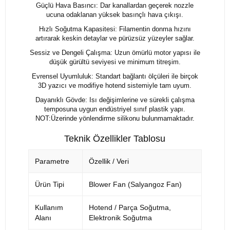
Güçlü Hava Basıncı: Dar kanallardan geçerek nozzle
ucuna odaklanan yüksek basınçlı hava çıkışı.
Hızlı Soğutma Kapasitesi: Filamentin donma hızını
artırarak keskin detaylar ve pürüzsüz yüzeyler sağlar.
Sessiz ve Dengeli Çalışma: Uzun ömürlü motor yapısı ile
düşük gürültü seviyesi ve minimum titreşim.
Evrensel Uyumluluk: Standart bağlantı ölçüleri ile birçok
3D yazıcı ve modifiye hotend sistemiyle tam uyum.
Dayanıklı Gövde: Isı değişimlerine ve sürekli çalışma
temposuna uygun endüstriyel sınıf plastik yapı.
NOT:Üzerinde yönlendirme silikonu bulunmamaktadır.
Teknik Özellikler Tablosu
Parametre
Özellik / Veri
Ürün Tipi
Blower Fan (Salyangoz Fan)
Kullanım
Hotend / Parça Soğutma,
Alanı
Elektronik Soğutma