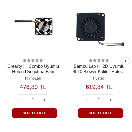
Creality Hi Combo Uyumlu
Bambu Lab / H2D Uyumlu
Hotend Soğutma Fanı
4510 Blower Kaliteli Hotend
Soğutma Fanı (5V PWM)
RhinoLab
Fystec
476,80 TL
619,84 TL
SEPETE EKLE
SEPETE EKLE