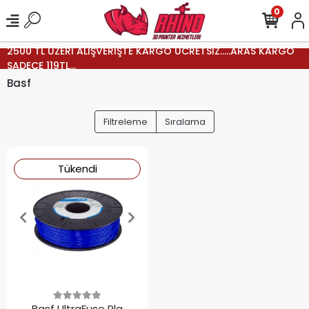
0
2500 TL ÜZERİ ALIŞVERİŞTE KARGO ÜCRETSİZ.....ARAS KARGO
SADECE 119TL...
Basf
Filtreleme
Sıralama
Tükendi
Basf UltraFuse Pla