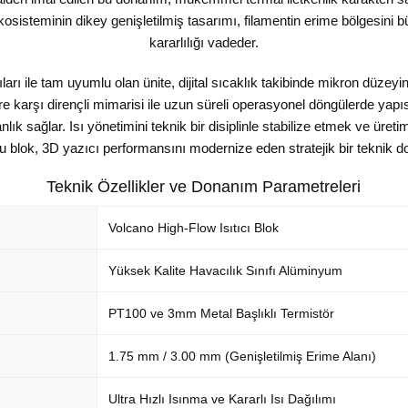
kosisteminin dikey genişletilmiş tasarımı, filamentin erime bölgesini
kararlılığı vadeder.
arı ile tam uyumlu olan ünite, dijital sıcaklık takibinde mikron düzeyi
lere karşı dirençli mimarisi ile uzun süreli operasyonel döngülerde 
lık sağlar. Isı yönetimini teknik bir disiplinle stabilize etmek ve üretim
u blok, 3D yazıcı performansını modernize eden stratejik bir teknik 
Teknik Özellikler ve Donanım Parametreleri
Volcano High-Flow Isıtıcı Blok
Yüksek Kalite Havacılık Sınıfı Alüminyum
PT100 ve 3mm Metal Başlıklı Termistör
1.75 mm / 3.00 mm (Genişletilmiş Erime Alanı)
Ultra Hızlı Isınma ve Kararlı Isı Dağılımı