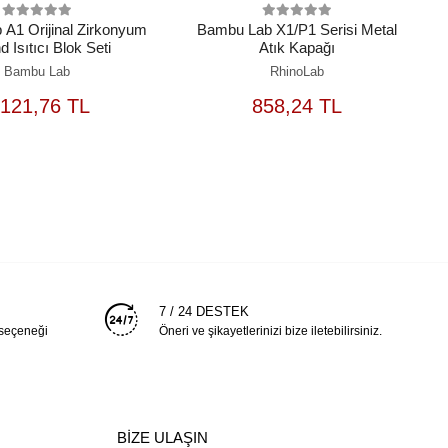
A1 Orijinal Zirkonyum
Bambu Lab X1/P1 Serisi Metal
 Isıtıcı Blok Seti
Atık Kapağı
Bambu Lab
RhinoLab
SEPETE
SEPETE
.121,76 TL
858,24 TL
EKLE
EKLE
7 / 24 DESTEK
 seçeneği
Öneri ve şikayetlerinizi bize iletebilirsiniz.
BİZE ULAŞIN