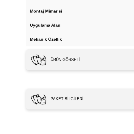
Montaj Mimarisi
Uygulama Alanı
Mekanik Özellik
ÜRÜN GÖRSELI
PAKET BILGILERI