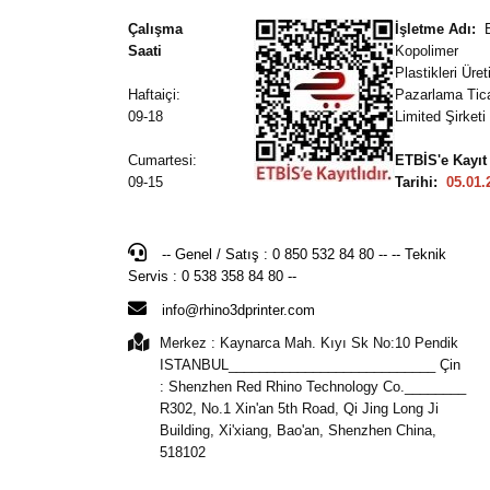
Çalışma
İşletme Adı:
Saati
Kopolimer
Plastikleri Üre
Haftaiçi:
Pazarlama Tic
09-18
Limited Şirketi
Cumartesi:
ETBİS'e Kayıt
09-15
Tarihi:
05.01.
-- Genel / Satış : 0 850 532 84 80 -- -- Teknik
Servis : 0 538 358 84 80 --
info@rhino3dprinter.com
Merkez : Kaynarca Mah. Kıyı Sk No:10 Pendik
ISTANBUL___________________________ Çin
: Shenzhen Red Rhino Technology Co.________
R302, No.1 Xin'an 5th Road, Qi Jing Long Ji
Building, Xi'xiang, Bao'an, Shenzhen China,
518102