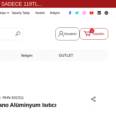
 SADECE 119TL...
irası
Sipariş Takip
Yardım
İletişim
0
Hesabım
Sepetim
İletişim
OUTLET
u:
RHN-502311
ano Alüminyum Isıtıcı