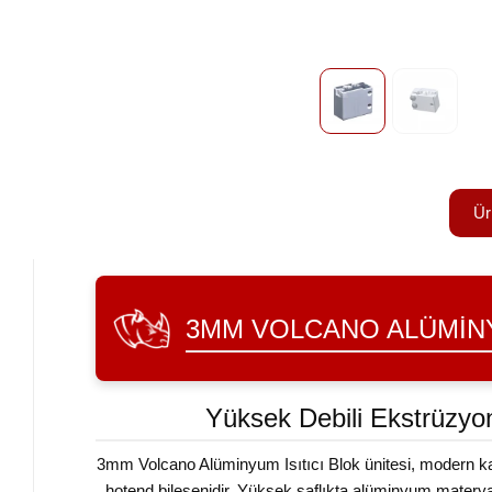
Ür
3MM VOLCANO ALÜMINY
Yüksek Debili Ekstrüzyon 
3mm Volcano Alüminyum Isıtıcı Blok ünitesi, modern katma
hotend bileşenidir. Yüksek saflıkta alüminyum materyal