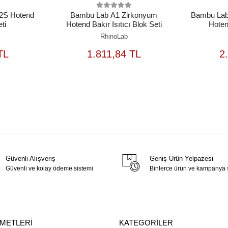
H2S Hotend
Bambu Lab A1 Zirkonyum
Bambu Lab 
eti
Hotend Bakır Isıtıcı Blok Seti
Hotend
RhinoLab
EPETE
SEPETE
TL
1.811,84 TL
2
EKLE
EKLE
Güvenli Alışveriş
Geniş Ürün Yelpazesi
Güvenli ve kolay ödeme sistemi
Binlerce ürün ve kampanya
ZMETLERİ
KATEGORİLER