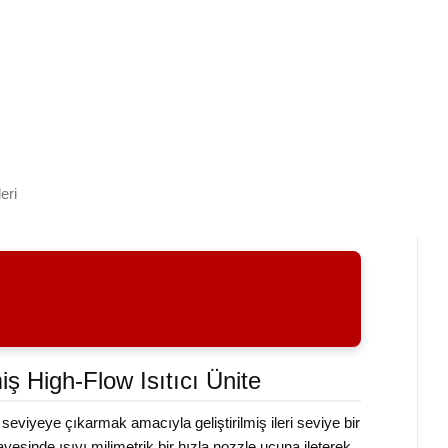
eri
iş High-Flow Isıtıcı Ünite
seviyeye çıkarmak amacıyla geliştirilmiş ileri seviye bir
esinde ısıyı milimetrik bir hızla nozzle ucuna ileterek