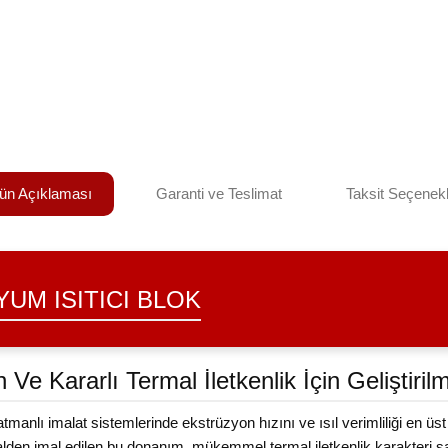
ün Açıklaması
Garanti ve Teslimat
Taksit Seçenekl
UM ISITICI BLOK
Ve Kararlı Termal İletkenlik İçin Geliştirilm
nlı imalat sistemlerinde ekstrüzyon hızını ve ısıl verimliliği en üst 
den imal edilen bu donanım, mükemmel termal iletkenlik karakteri say