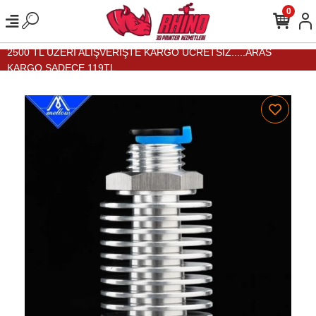
0
2500 TL ÜZERİ ALIŞVERİŞTE KARGO ÜCRETSİZ.....ARAS
KARGO SADECE 119TL...