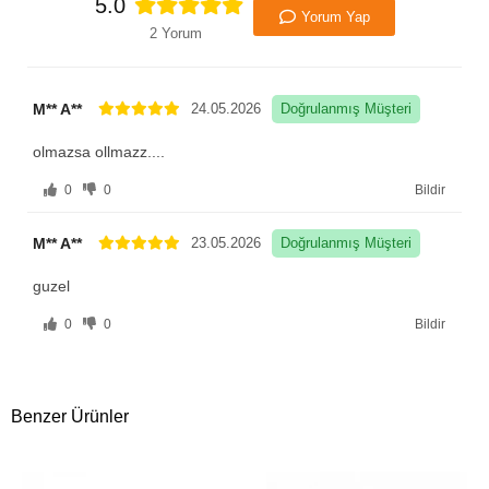
5.0
Yorum Yap
2 Yorum
M** A**
24.05.2026
Doğrulanmış Müşteri
olmazsa ollmazz....
0
0
Bildir
M** A**
23.05.2026
Doğrulanmış Müşteri
guzel
0
0
Bildir
Benzer Ürünler