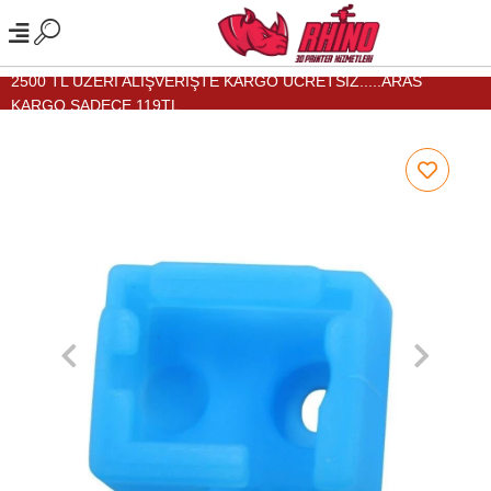
2500 TL ÜZERİ ALIŞVERİŞTE KARGO ÜCRETSİZ.....ARAS
KARGO SADECE 119TL...