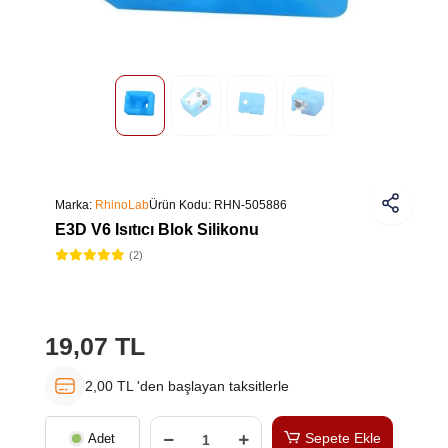
Marka:
RhinoLab
Ürün Kodu:
RHN-505886
E3D V6 Isıtıcı Blok Silikonu
(2)
19,07 TL
2,00 TL 'den başlayan taksitlerle
Sepete Ekle
Adet