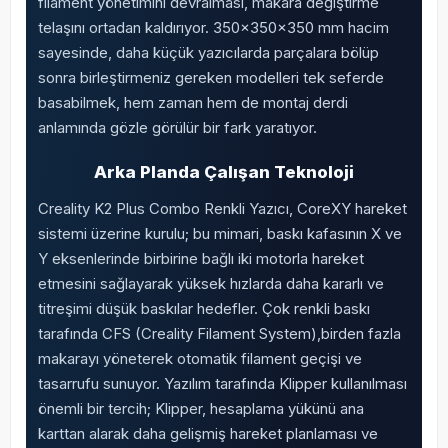
filament yönetimini devralması, makara değiştirme
telaşını ortadan kaldırıyor. 350x350x350 mm hacim
sayesinde, daha küçük yazıcılarda parçalara bölüp
sonra birleştirmeniz gereken modelleri tek seferde
basabilmek, hem zaman hem de montaj derdi
anlamında gözle görülür bir fark yaratıyor.
Arka Planda Çalışan Teknoloji
Creality K2 Plus Combo Renkli Yazıcı, CoreXY hareket
sistemi üzerine kurulu; bu mimari, baskı kafasının X ve
Y eksenlerinde birbirine bağlı iki motorla hareket
etmesini sağlayarak yüksek hızlarda daha kararlı ve
titreşimi düşük baskılar hedefler. Çok renkli baskı
tarafında CFS (Creality Filament System),birden fazla
makarayı yöneterek otomatik filament geçişi ve
tasarrufu sunuyor. Yazılım tarafında Klipper kullanılması
önemli bir tercih; Klipper, hesaplama yükünü ana
karttan alarak daha gelişmiş hareket planlaması ve