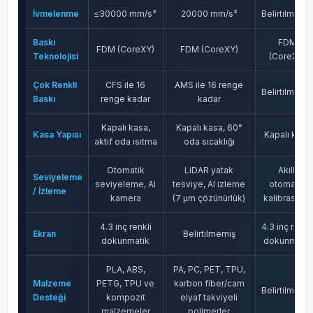
İvmelenme
≤30000 mm/s²
20000 mm/s²
Belirtilmemi
Baskı
FDM
FDM (CoreXY)
FDM (CoreXY)
Teknolojisi
(CoreXY)
Çok Renkli
CFS ile 16
AMS ile 16 renge
Belirtilmemi
Baskı
renge kadar
kadar
Kapalı kasa,
Kapalı kasa, 60°
Kasa Yapısı
Kapalı kasa
aktif oda ısıtma
oda sıcaklığı
Otomatik
LiDAR yatak
Akıllı
Seviyeleme
seviyeleme, AI
tesviye, AI izleme
otomatik
/ İzleme
kamera
(7 μm çözünürlük)
kalibrasyon
4.3 inç renkli
4.3 inç renkl
Ekran
Belirtilmemiş
dokunmatik
dokunmatik
PLA, ABS,
PA, PC, PET, TPU,
Malzeme
PETG, TPU ve
karbon fiber/cam
Belirtilmemi
Desteği
kompozit
elyaf takviyeli
malzemeler
polimerler