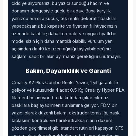
ciddiye alıyorsanız, bu yazıcı sunduğu hacim ve
donanım dengesiyle güçlü bir aday. Buna karşılık
yalnızca ara sıra küçük, tek renkli dekoratif baskılar
yapacaksanız bu kapasite ve fiyat sınıfı ihtiyacınızın
üzerinde kalabilir; daha kompakt ve uygun fiyatlı bir
model sizin için daha mantıklı olabilir. Kurulum yeri
açısından da 40 kg üzeri ağırlığı taşıyabileceğiniz
sağlam, sabit bir alan ayırmanız gerektiğini unutmayın.
Bakım, Dayanıklılık ve Garanti
Creality K2 Plus Combo Renkli Yazıcı, 1 yıl garanti ile
geliyor ve kutusunda 4 adet 0.5 Kg Creality Hyper PLA
filament bulunuyor; bu da kutudan çıkar çıkmaz
baskılara başlayabilmeniz anlamına geliyor. FDM bir
yazıcı olarak düzenli bakım, ekstruder temizliği, baskı
tablasının kontrolü ve hareketli aksamların düzenli
gözden geçirilmesi gibi standart rutinleri kapsıyor. CFS
sistemiyle çok makaralı kullanımda filament yollarının