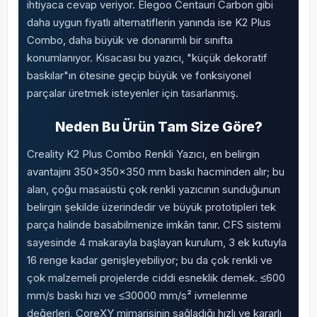
ihtiyaca cevap veriyor. Elegoo Centauri Carbon gibi
daha uygun fiyatlı alternatiflerin yanında ise K2 Plus
Combo, daha büyük ve donanımlı bir sınıfta
konumlanıyor. Kısacası bu yazıcı, "küçük dekoratif
baskılar"ın ötesine geçip büyük ve fonksiyonel
parçalar üretmek isteyenler için tasarlanmış.
Neden Bu Ürün Tam Size Göre?
Creality K2 Plus Combo Renkli Yazıcı, en belirgin
avantajını 350x350x350 mm baskı hacminden alır; bu
alan, çoğu masaüstü çok renkli yazıcının sunduğunun
belirgin şekilde üzerindedir ve büyük prototipleri tek
parça halinde basabilmenize imkân tanır. CFS sistemi
sayesinde 4 makarayla başlayan kurulum, 3 ek kutuyla
16 renge kadar genişleyebiliyor; bu da çok renkli ve
çok malzemeli projelerde ciddi esneklik demek. ≤600
mm/s baskı hızı ve ≤30000 mm/s² ivmelenme
değerleri, CoreXY mimarisinin sağladığı hızlı ve kararlı