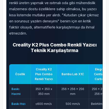
renkli üretim yapmak ve ısıtmalı oda gibi mühendislik
malzemesi dostu özelliklere sahip olmaksa, bu yazıcı
kısa listemde mutlaka yer alırdı. "Kutudan çıkar çıkmaz
en sorunsuz yazılım deneyimi" benim için en kritik
faktör olsaydı, alternatiflerle karşılaştırmayı da ihmal
etmezdim.
Creality K2 Plus Combo Renkli Yazıcı
Teknik Karşılaştırma
Creality K2
Elegoo
Özellik
Plus Combo
Bambu Lab X1C
Centauri
Renkli Yazıcı
Carbon
Baskı
350 x 350 x
256 x 256 x 256
256 x 256 x
Hacmi
350 mm
mm
256 mm
Baskı Hızı
≤600 mm/s
500 mm/s
Belirtilmemi