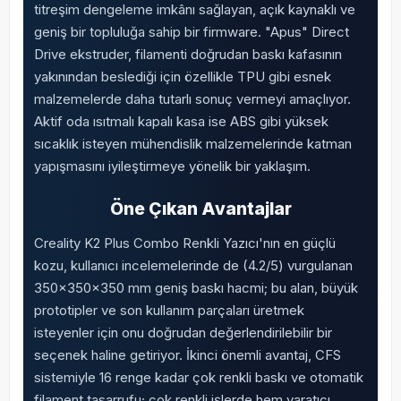
titreşim dengeleme imkânı sağlayan, açık kaynaklı ve
geniş bir topluluğa sahip bir firmware. "Apus" Direct
Drive ekstruder, filamenti doğrudan baskı kafasının
yakınından beslediği için özellikle TPU gibi esnek
malzemelerde daha tutarlı sonuç vermeyi amaçlıyor.
Aktif oda ısıtmalı kapalı kasa ise ABS gibi yüksek
sıcaklık isteyen mühendislik malzemelerinde katman
yapışmasını iyileştirmeye yönelik bir yaklaşım.
Öne Çıkan Avantajlar
Creality K2 Plus Combo Renkli Yazıcı'nın en güçlü
kozu, kullanıcı incelemelerinde de (4.2/5) vurgulanan
350x350x350 mm geniş baskı hacmi; bu alan, büyük
prototipler ve son kullanım parçaları üretmek
isteyenler için onu doğrudan değerlendirilebilir bir
seçenek haline getiriyor. İkinci önemli avantaj, CFS
sistemiyle 16 renge kadar çok renkli baskı ve otomatik
filament tasarrufu; çok renkli işlerde hem yaratıcı