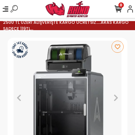
0
2500 TL ÜZERİ ALIŞVERİŞTE KARGO ÜCRETSİZ.....ARAS KARGO
SADECE 119TL...