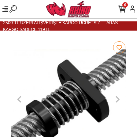
0
2500 TL ÜZERİ ALIŞVERİŞTE KARGO ÜCRETSİZ.....ARAS
KARGO SADECE 119TL...