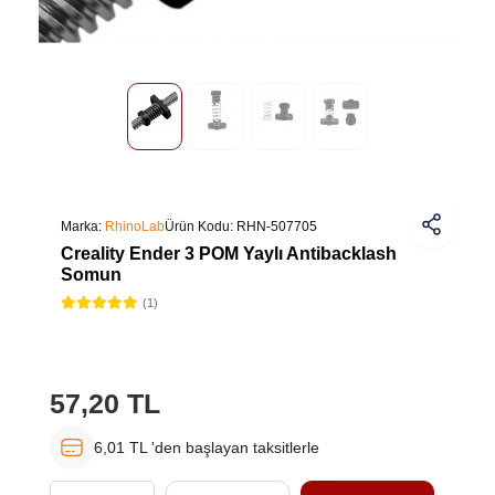
Marka:
RhinoLab
Ürün Kodu:
RHN-507705
Creality Ender 3 POM Yaylı Antibacklash
Somun
(1)
57,20 TL
6,01 TL 'den başlayan taksitlerle