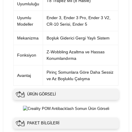
T8 Trapez Mil (8 Hatve)
Uyumluluğu
Uyumlu
Ender 3, Ender 3 Pro, Ender 3 V2,
Modeller
CR-10 Serisi, Ender 5
Mekanizma
Boşluk Giderici Gergi Yaylı Sistem
Z-Wobbling Azaltma ve Hassas
Fonksiyon
Konumlandırma
Pirinç Somunlara Göre Daha Sessiz
Avantaj
ve Az Boşluklu Çalışma
ÜRÜN GÖRSELI
PAKET BILGILERI