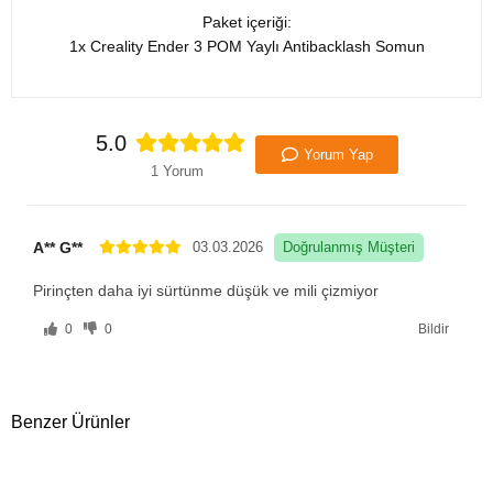
Paket içeriği:
1x Creality Ender 3 POM Yaylı Antibacklash Somun
5.0
Yorum Yap
1 Yorum
A** G**
03.03.2026
Doğrulanmış Müşteri
Pirinçten daha iyi sürtünme düşük ve mili çizmiyor
0
0
Bildir
Benzer Ürünler