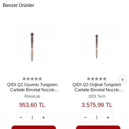
Benzer Ürünler
QIDI Q2 Uyumlu Tungsten
QIDI Q2 Orijinal Tungsten
Carbide Bimetal Nozzle
Carbide Bimetal Nozzle
0.8mm
0.8mm
RhinoLab
QIDI Tech
953,60 TL
3.575,99 TL