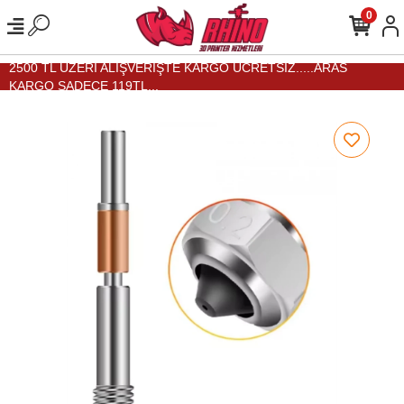
0
2500 TL ÜZERİ ALIŞVERİŞTE KARGO ÜCRETSİZ.....ARAS
KARGO SADECE 119TL...