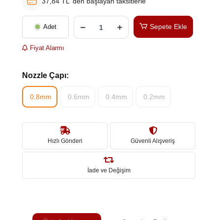
37,84 TL 'den başlayan taksitlerle
Sepete Ekle
Adet
Fiyat Alarmı
Nozzle Çapı:
0.8mm
0.6mm
0.4mm
0.2mm
Hızlı Gönderi
Güvenli Alışveriş
İade ve Değişim