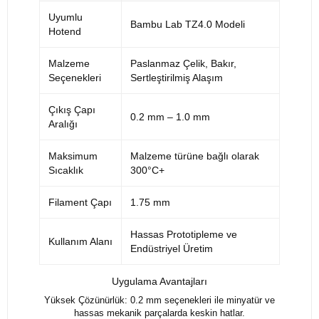
Uyumlu
Bambu Lab TZ4.0 Modeli
Hotend
Malzeme
Paslanmaz Çelik, Bakır,
Seçenekleri
Sertleştirilmiş Alaşım
Çıkış Çapı
0.2 mm – 1.0 mm
Aralığı
Maksimum
Malzeme türüne bağlı olarak
Sıcaklık
300°C+
Filament Çapı
1.75 mm
Hassas Prototipleme ve
Kullanım Alanı
Endüstriyel Üretim
Uygulama Avantajları
Yüksek Çözünürlük: 0.2 mm seçenekleri ile minyatür ve
hassas mekanik parçalarda keskin hatlar.