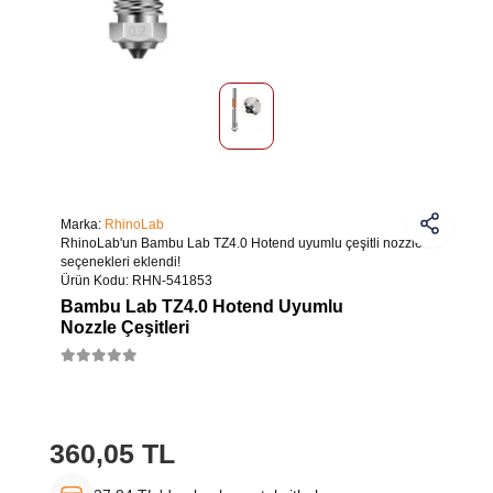
Marka:
RhinoLab
RhinoLab'un Bambu Lab TZ4.0 Hotend uyumlu çeşitli nozzle
seçenekleri eklendi!
Ürün Kodu:
RHN-541853
Bambu Lab TZ4.0 Hotend Uyumlu
Nozzle Çeşitleri
360,05 TL