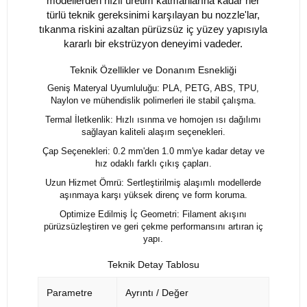
modellerden hızlı üretim katmanlarına kadar her
türlü teknik gereksinimi karşılayan bu nozzle'lar,
tıkanma riskini azaltan pürüzsüz iç yüzey yapısıyla
kararlı bir ekstrüzyon deneyimi vadeder.
Teknik Özellikler ve Donanım Esnekliği
Geniş Materyal Uyumluluğu: PLA, PETG, ABS, TPU,
Naylon ve mühendislik polimerleri ile stabil çalışma.
Termal İletkenlik: Hızlı ısınma ve homojen ısı dağılımı
sağlayan kaliteli alaşım seçenekleri.
Çap Seçenekleri: 0.2 mm'den 1.0 mm'ye kadar detay ve
hız odaklı farklı çıkış çapları.
Uzun Hizmet Ömrü: Sertleştirilmiş alaşımlı modellerde
aşınmaya karşı yüksek direnç ve form koruma.
Optimize Edilmiş İç Geometri: Filament akışını
pürüzsüzleştiren ve geri çekme performansını artıran iç
yapı.
Teknik Detay Tablosu
Parametre
Ayrıntı / Değer