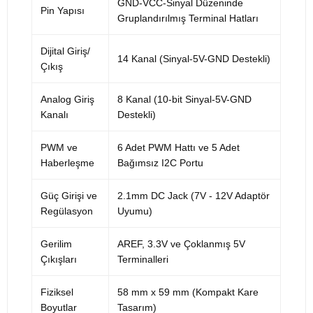
GND-VCC-Sinyal Düzeninde
Pin Yapısı
Gruplandırılmış Terminal Hatları
Dijital Giriş/
14 Kanal (Sinyal-5V-GND Destekli)
Çıkış
Analog Giriş
8 Kanal (10-bit Sinyal-5V-GND
Kanalı
Destekli)
PWM ve
6 Adet PWM Hattı ve 5 Adet
Haberleşme
Bağımsız I2C Portu
Güç Girişi ve
2.1mm DC Jack (7V - 12V Adaptör
Regülasyon
Uyumu)
Gerilim
AREF, 3.3V ve Çoklanmış 5V
Çıkışları
Terminalleri
Fiziksel
58 mm x 59 mm (Kompakt Kare
Boyutlar
Tasarım)