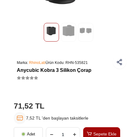
Marka:
RhinoLab
Ürün Kodu:
RHN-535821
Anycubic Kobra 3 Silikon Çorap
71,52 TL
7,52 TL 'den başlayan taksitlerle
Sepete Ekle
Adet