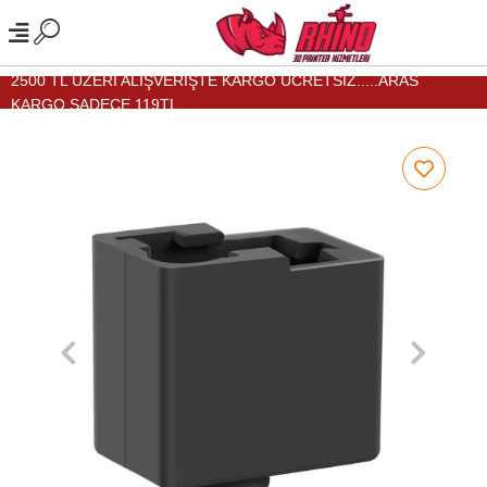
2500 TL ÜZERİ ALIŞVERİŞTE KARGO ÜCRETSİZ.....ARAS
KARGO SADECE 119TL...