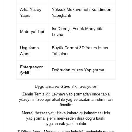
Arka Yüzey
Yüksek Mukavemetli Kendinden
Yapısı
Yapışkanlı
Isı Dirençli Esnek Manyetik
Materyal Tipi
Levha
Uygulama
Büyük Format 3D Yazıcı Isıtıcı
Alanı
Tablaları
Entegrasyon
Doğrudan Yüzey Yapıştırma
Şekli
Uygulama ve Güvenlik Tavsiyeleri
Zemin Temizliği: Levhayı yapıştırmadan önce tabla
yüzeyinin izopropil alkol ile yağ ve tozdan arındırılması
önerilir.
Montaj Hassasiyeti: Hava kabarcığı kalmaması için
yapıştırma işlemi merkezden dışa doğru baskı
uygulanarak yapılmalıdır.
Z-Offset Ayarı: Manyetik levha kalınlığı nedeniyle montaj