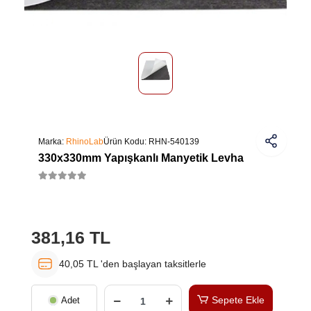
Marka:
RhinoLab
Ürün Kodu:
RHN-540139
330x330mm Yapışkanlı Manyetik Levha
381,16 TL
40,05 TL 'den başlayan taksitlerle
Sepete Ekle
Adet