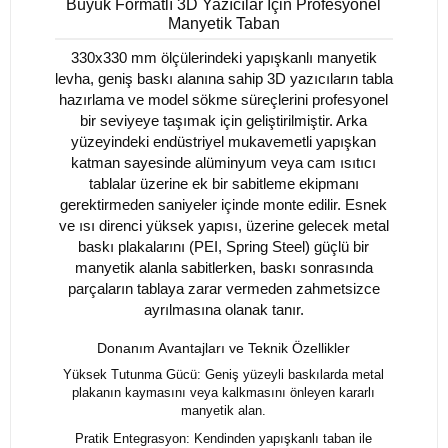
Büyük Formatlı 3D Yazıcılar İçin Profesyonel
Manyetik Taban
330x330 mm ölçülerindeki yapışkanlı manyetik
levha, geniş baskı alanına sahip 3D yazıcıların tabla
hazırlama ve model sökme süreçlerini profesyonel
bir seviyeye taşımak için geliştirilmiştir. Arka
yüzeyindeki endüstriyel mukavemetli yapışkan
katman sayesinde alüminyum veya cam ısıtıcı
tablalar üzerine ek bir sabitleme ekipmanı
gerektirmeden saniyeler içinde monte edilir. Esnek
ve ısı direnci yüksek yapısı, üzerine gelecek metal
baskı plakalarını (PEI, Spring Steel) güçlü bir
manyetik alanla sabitlerken, baskı sonrasında
parçaların tablaya zarar vermeden zahmetsizce
ayrılmasına olanak tanır.
Donanım Avantajları ve Teknik Özellikler
Yüksek Tutunma Gücü: Geniş yüzeyli baskılarda metal
plakanın kaymasını veya kalkmasını önleyen kararlı
manyetik alan.
Pratik Entegrasyon: Kendinden yapışkanlı taban ile