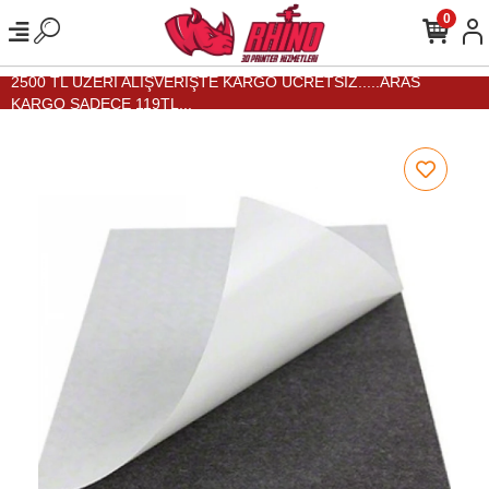
0
2500 TL ÜZERİ ALIŞVERİŞTE KARGO ÜCRETSİZ.....ARAS
KARGO SADECE 119TL...