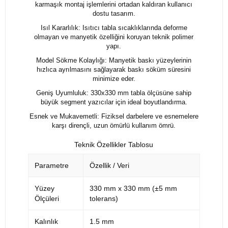
karmaşık montaj işlemlerini ortadan kaldıran kullanıcı
dostu tasarım.
Isıl Kararlılık: Isıtıcı tabla sıcaklıklarında deforme
olmayan ve manyetik özelliğini koruyan teknik polimer
yapı.
Model Sökme Kolaylığı: Manyetik baskı yüzeylerinin
hızlıca ayrılmasını sağlayarak baskı söküm süresini
minimize eder.
Geniş Uyumluluk: 330x330 mm tabla ölçüsüne sahip
büyük segment yazıcılar için ideal boyutlandırma.
Esnek ve Mukavemetli: Fiziksel darbelere ve esnemelere
karşı dirençli, uzun ömürlü kullanım ömrü.
Teknik Özellikler Tablosu
Parametre
Özellik / Veri
Yüzey
330 mm x 330 mm (±5 mm
Ölçüleri
tolerans)
Kalınlık
1.5 mm