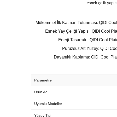
esnek çelik yapı 
Mükemmel İlk Katman Tutunması: QIDI Cool Pl
Esnek Yay Çeliği Yapısı: QIDI Cool Plat
Enerji Tasarrufu: QIDI Cool Plat
Pürüzsüz Alt Yüzey: QIDI Cool
Dayanıklı Kaplama: QIDI Cool Plate
Parametre
Ürün Adı
Uyumlu Modeller
Yüzey Tipi