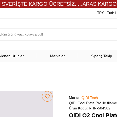
LIŞVERİŞTE KARGO ÜCRETSİZ.....ARAS KARGO
TRY - Türk L
klenen Ürünler
Markalar
Sipariş Takip
Marka:
QIDI Tech
QIDI Cool Plate Pro ile filame
Ürün Kodu:
RHN-504582
QIDI Q2 Cool Plat