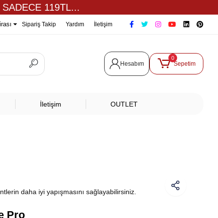
 SADECE 119TL...
irası
Sipariş Takip
Yardım
İletişim
0
Hesabım
Sepetim
İletişim
OUTLET
ntlerin daha iyi yapışmasını sağlayabilirsiniz.
e Pro