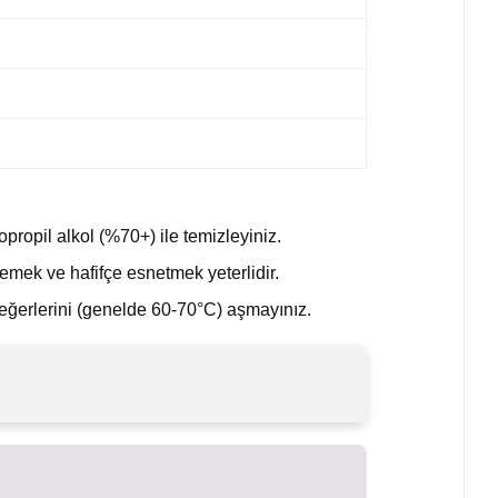
ı
propil alkol (%70+) ile temizleyiniz.
mek ve hafifçe esnetmek yeterlidir.
değerlerini (genelde 60-70°C) aşmayınız.