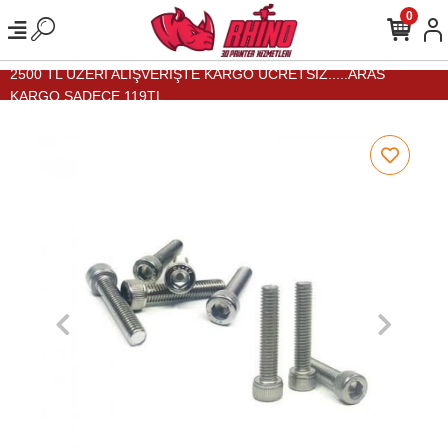
0
2500 TL ÜZERİ ALIŞVERİŞTE KARGO ÜCRETSİZ.....ARAS
KARGO SADECE 119TL...