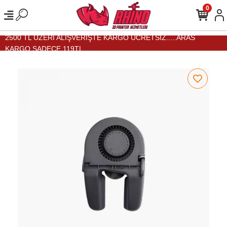
0
2500 TL ÜZERİ ALIŞVERİŞTE KARGO ÜCRETSİZ.....ARAS
KARGO SADECE 119TL...