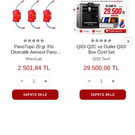
PanoTüpü 20 gr 3'lü
QIDI Q2C ve Outlet QIDI
Otomatik Aerosol Pano
Box Özel Set
Yangın Söndürme Seti
RhinoLab
QIDI Tech
2.501,84 TL
29.500,00 TL
SEPETE EKLE
SEPETE EKLE