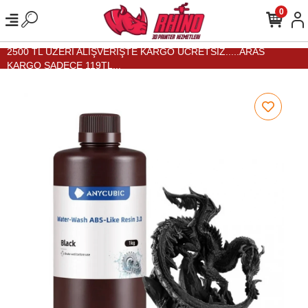
0
2500 TL ÜZERİ ALIŞVERİŞTE KARGO ÜCRETSİZ.....ARAS
KARGO SADECE 119TL...