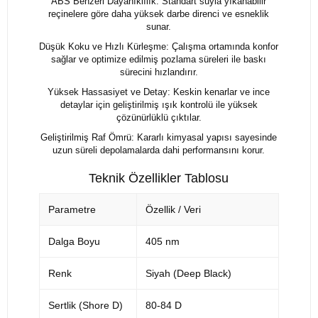
ABS Benzeri Dayanıklılık: Standart suyla yıkanabilir
reçinelere göre daha yüksek darbe direnci ve esneklik
sunar.
Düşük Koku ve Hızlı Kürleşme: Çalışma ortamında konfor
sağlar ve optimize edilmiş pozlama süreleri ile baskı
sürecini hızlandırır.
Yüksek Hassasiyet ve Detay: Keskin kenarlar ve ince
detaylar için geliştirilmiş ışık kontrolü ile yüksek
çözünürlüklü çıktılar.
Geliştirilmiş Raf Ömrü: Kararlı kimyasal yapısı sayesinde
uzun süreli depolamalarda dahi performansını korur.
Teknik Özellikler Tablosu
Parametre
Özellik / Veri
Dalga Boyu
405 nm
Renk
Siyah (Deep Black)
Sertlik (Shore D)
80-84 D