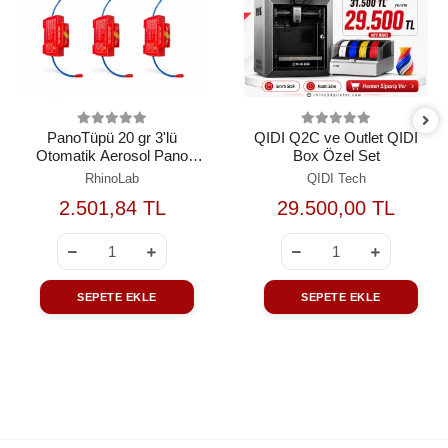
PanoTüpü 20 gr 3'lü
QIDI Q2C ve Outlet QIDI
Otomatik Aerosol Pano
Box Özel Set
Yangın Söndürme Seti
RhinoLab
QIDI Tech
2.501,84 TL
29.500,00 TL
SEPETE EKLE
SEPETE EKLE