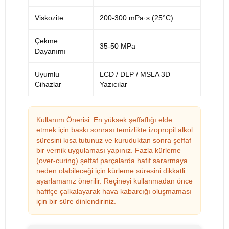
Viskozite
200-300 mPa·s (25°C)
Çekme
35-50 MPa
Dayanımı
Uyumlu
LCD / DLP / MSLA 3D
Cihazlar
Yazıcılar
Kullanım Önerisi: En yüksek şeffaflığı elde
etmek için baskı sonrası temizlikte izopropil alkol
süresini kısa tutunuz ve kuruduktan sonra şeffaf
bir vernik uygulaması yapınız. Fazla kürleme
(over-curing) şeffaf parçalarda hafif sararmaya
neden olabileceği için kürleme süresini dikkatli
ayarlamanız önerilir. Reçineyi kullanmadan önce
hafifçe çalkalayarak hava kabarcığı oluşmaması
için bir süre dinlendiriniz.