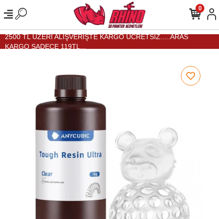
0
2500 TL ÜZERİ ALIŞVERİŞTE KARGO ÜCRETSİZ.....ARAS
KARGO SADECE 119TL...