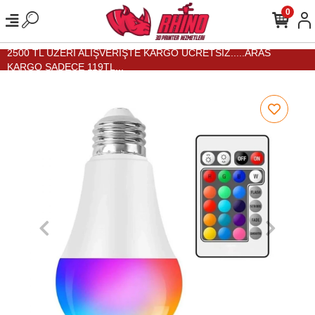
0
2500 TL ÜZERİ ALIŞVERİŞTE KARGO ÜCRETSİZ.....ARAS
KARGO SADECE 119TL...