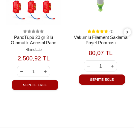
(1)
PanoTüpü 20 gr 3'lü
Vakumlu Filament Saklama
Otomatik Aerosol Pano
Poşet Pompası
Yangın Söndürme Seti
RhinoLab
80,07 TL
2.500,92 TL
SEPETE EKLE
SEPETE EKLE