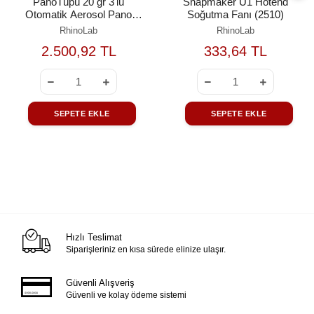
PanoTüpü 20 gr 3'lü
Snapmaker U1 Hotend
Otomatik Aerosol Pano
Soğutma Fanı (2510)
Yangın Söndürme Seti
RhinoLab
RhinoLab
2.500,92 TL
333,64 TL
SEPETE EKLE
SEPETE EKLE
Hızlı Teslimat
Siparişleriniz en kısa sürede elinize ulaşır.
Güvenli Alışveriş
Güvenli ve kolay ödeme sistemi