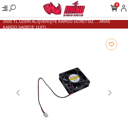
0
2500 TL ÜZERİ ALIŞVERİŞTE KARGO ÜCRETSİZ.....ARAS
KARGO SADECE 119TL...