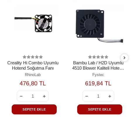
Creality Hi Combo Uyumlu
Bambu Lab / H2D Uyumlu
Hotend Soğutma Fanı
4510 Blower Kaliteli Hotend
Soğutma Fanı (5V PWM)
RhinoLab
Fystec
476,80 TL
619,84 TL
SEPETE EKLE
SEPETE EKLE