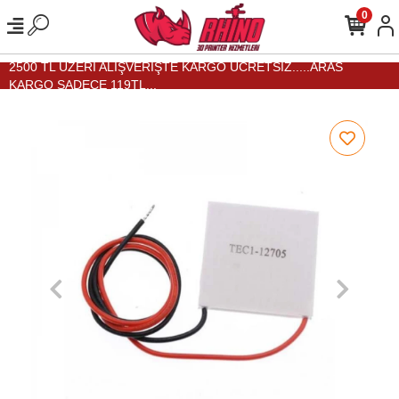
0
2500 TL ÜZERİ ALIŞVERİŞTE KARGO ÜCRETSİZ.....ARAS
KARGO SADECE 119TL...