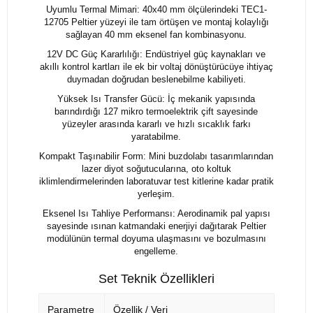
Uyumlu Termal Mimari: 40x40 mm ölçülerindeki TEC1-
12705 Peltier yüzeyi ile tam örtüşen ve montaj kolaylığı
sağlayan 40 mm eksenel fan kombinasyonu.
12V DC Güç Kararlılığı: Endüstriyel güç kaynakları ve
akıllı kontrol kartları ile ek bir voltaj dönüştürücüye ihtiyaç
duymadan doğrudan beslenebilme kabiliyeti.
Yüksek Isı Transfer Gücü: İç mekanik yapısında
barındırdığı 127 mikro termoelektrik çift sayesinde
yüzeyler arasında kararlı ve hızlı sıcaklık farkı
yaratabilme.
Kompakt Taşınabilir Form: Mini buzdolabı tasarımlarından
lazer diyot soğutucularına, oto koltuk
iklimlendirmelerinden laboratuvar test kitlerine kadar pratik
yerleşim.
Eksenel Isı Tahliye Performansı: Aerodinamik pal yapısı
sayesinde ısınan katmandaki enerjiyi dağıtarak Peltier
modülünün termal doyuma ulaşmasını ve bozulmasını
engelleme.
Set Teknik Özellikleri
Parametre
Özellik / Veri