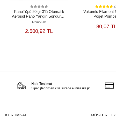
(
PanoTüpü 20 gr 3'lü Otomatik
Vakumlu Filament
Aerosol Pano Yangın Söndürme
Poşet Pompa
Seti
RhinoLab
S
80,07 T
SEPETE
2.500,92 TL
EKLE
Hızlı Teslimat
Siparişleriniz en kısa sürede elinize ulaşır.
KURUMSAL
MÜŞTERİ Hİ