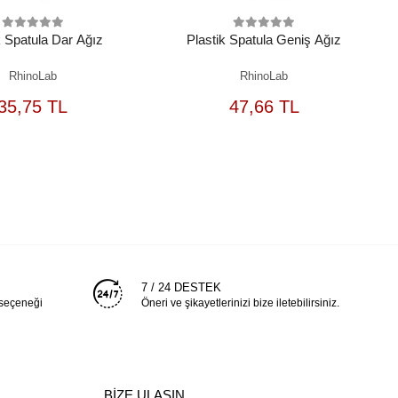
k Spatula Dar Ağız
Plastik Spatula Geniş Ağız
RhinoLab
RhinoLab
SEPETE
SEPETE
35,75 TL
47,66 TL
EKLE
EKLE
7 / 24 DESTEK
 seçeneği
Öneri ve şikayetlerinizi bize iletebilirsiniz.
BİZE ULAŞIN