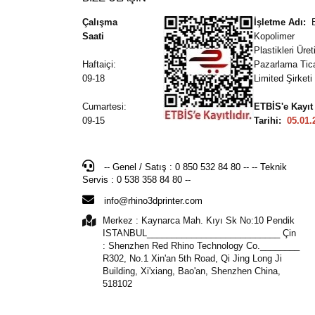
Çalışma
İşletme Adı:
Saati
Kopolimer
Plastikleri Üre
Haftaiçi:
Pazarlama Tic
09-18
Limited Şirketi
Cumartesi:
ETBİS'e Kayıt
09-15
Tarihi:
05.01.
-- Genel / Satış : 0 850 532 84 80 -- -- Teknik
Servis : 0 538 358 84 80 --
info@rhino3dprinter.com
Merkez : Kaynarca Mah. Kıyı Sk No:10 Pendik
ISTANBUL___________________________ Çin
: Shenzhen Red Rhino Technology Co.________
R302, No.1 Xin'an 5th Road, Qi Jing Long Ji
Building, Xi'xiang, Bao'an, Shenzhen China,
518102