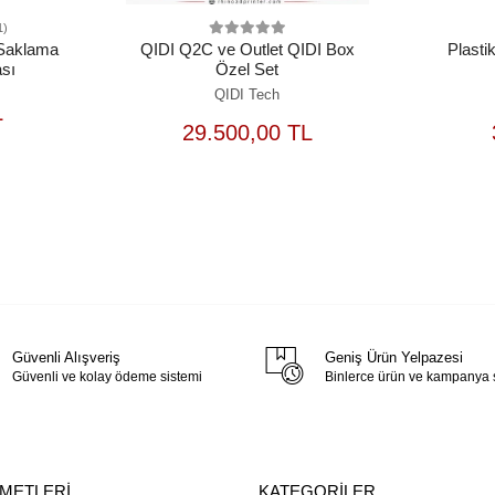
1)
 Saklama
QIDI Q2C ve Outlet QIDI Box
Plasti
sı
Özel Set
QIDI Tech
EPETE
L
EKLE
SEPETE
29.500,00 TL
EKLE
Güvenli Alışveriş
Geniş Ürün Yelpazesi
Güvenli ve kolay ödeme sistemi
Binlerce ürün ve kampanya
ZMETLERİ
KATEGORİLER