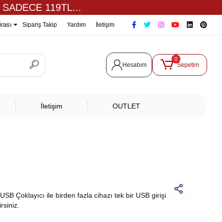
 SADECE 119TL...
irası
Sipariş Takip
Yardım
İletişim
0
Hesabım
Sepetim
İletişim
OUTLET
 USB Çoklayıcı ile birden fazla cihazı tek bir USB girişi
rsiniz.