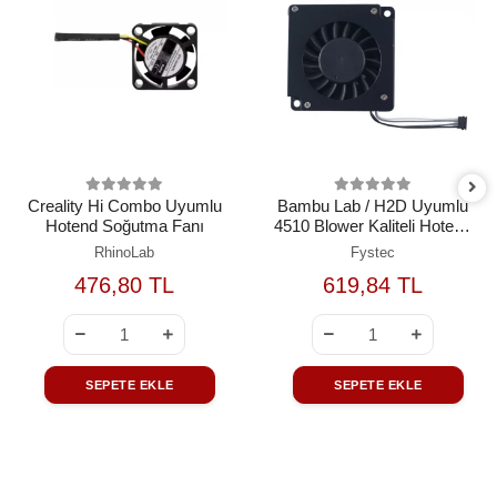
Creality Hi Combo Uyumlu
Bambu Lab / H2D Uyumlu
Hotend Soğutma Fanı
4510 Blower Kaliteli Hotend
Soğutma Fanı (5V PWM)
RhinoLab
Fystec
476,80 TL
619,84 TL
SEPETE EKLE
SEPETE EKLE