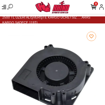
0
2500 TL ÜZERİ ALIŞVERİŞTE KARGO ÜCRETSİZ.....ARAS
KARGO SADECE 119TL...