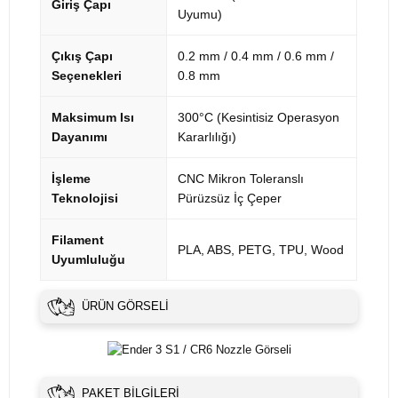
Giriş Çapı
Uyumu)
Çıkış Çapı
0.2 mm / 0.4 mm / 0.6 mm /
Seçenekleri
0.8 mm
Maksimum Isı
300°C (Kesintisiz Operasyon
Dayanımı
Kararlılığı)
İşleme
CNC Mikron Toleranslı
Teknolojisi
Pürüzsüz İç Çeper
Filament
PLA, ABS, PETG, TPU, Wood
Uyumluluğu
ÜRÜN GÖRSELI
PAKET BILGILERI