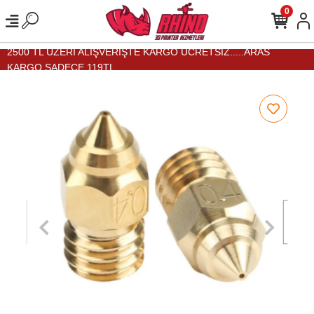
0
2500 TL ÜZERİ ALIŞVERİŞTE KARGO ÜCRETSİZ.....ARAS
KARGO SADECE 119TL...