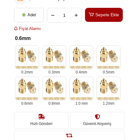
Sepete Ekle
Adet
Fiyat Alarmı
0.6mm
0.2mm
0.3mm
0.4mm
0.5mm
0.6mm
0.8mm
1.0 mm
1.2mm
Hızlı Gönderi
Güvenli Alışveriş