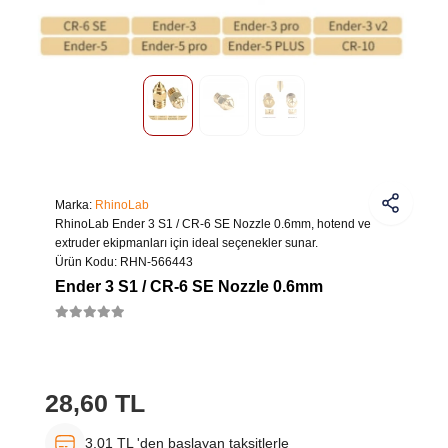
Marka:
RhinoLab
RhinoLab Ender 3 S1 / CR-6 SE Nozzle 0.6mm, hotend ve
extruder ekipmanları için ideal seçenekler sunar.
Ürün Kodu:
RHN-566443
Ender 3 S1 / CR-6 SE Nozzle 0.6mm
28,60 TL
3,01 TL 'den başlayan taksitlerle