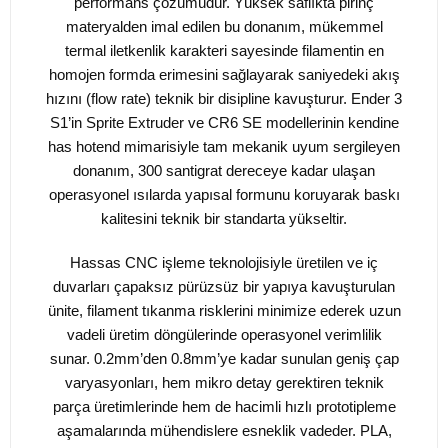
performans çözümüdür. Yüksek saflıkta pirinç
materyalden imal edilen bu donanım, mükemmel
termal iletkenlik karakteri sayesinde filamentin en
homojen formda erimesini sağlayarak saniyedeki akış
hızını (flow rate) teknik bir disipline kavuşturur. Ender 3
S1’in Sprite Extruder ve CR6 SE modellerinin kendine
has hotend mimarisiyle tam mekanik uyum sergileyen
donanım, 300 santigrat dereceye kadar ulaşan
operasyonel ısılarda yapısal formunu koruyarak baskı
kalitesini teknik bir standarta yükseltir.
Hassas CNC işleme teknolojisiyle üretilen ve iç
duvarları çapaksız pürüzsüz bir yapıya kavuşturulan
ünite, filament tıkanma risklerini minimize ederek uzun
vadeli üretim döngülerinde operasyonel verimlilik
sunar. 0.2mm’den 0.8mm’ye kadar sunulan geniş çap
varyasyonları, hem mikro detay gerektiren teknik
parça üretimlerinde hem de hacimli hızlı prototipleme
aşamalarında mühendislere esneklik vadeder. PLA,